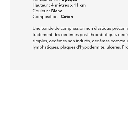
Hauteur :
4 mètres x 11 cm
Couleur :
Blanc
Composition :
Coton
Une bande de compression non élastique préconni
traitement des oedèmes post-thrombotique, oed
simples, oedèmes non indurés, oedèmes post-tr
lymphatiques, plaques d'hypodermite, ulcères. P