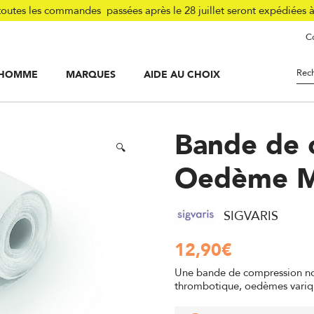
tes les commandes passées après le 28 juillet seront expédiées 
Co
HOMME
MARQUES
AIDE AU CHOIX
lasse 2
/
Bande de compression Anti-Oedème Medica Coton
Bande de 
🔍
Oedème M
SIGVARIS
12,90
€
Une bande de compression non
thrombotique, oedèmes variqu