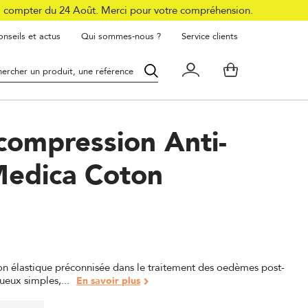
à compter du 24 Août. Merci pour votre compréhension.
nseils et actus
Qui sommes-nous ?
Service clients
compression Anti-
edica Coton
 élastique préconnisée dans le traitement des oedèmes post-
eux simples,...
En savoir plus