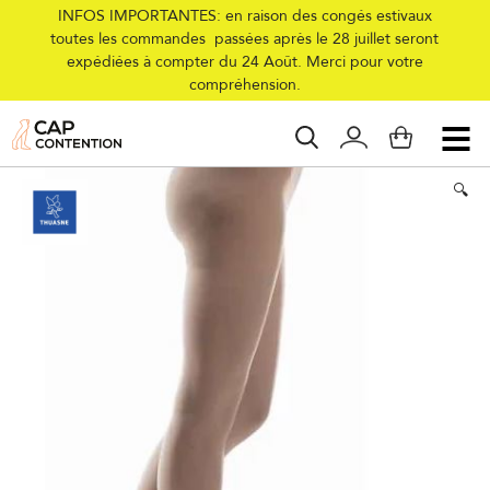
INFOS IMPORTANTES: en raison des congés estivaux
toutes les commandes passées après le 28 juillet seront
expédiées à compter du 24 Août. Merci pour votre
Accueil
/
Collections
/
Femme
/
Compression
/
Collants
/
Classe 2
/
compréhension.
Collant de contention Venoflex Secret Classe 2
🔍