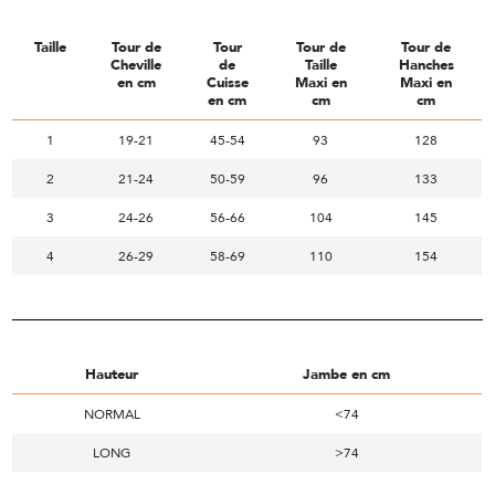
Taille
Tour de
Tour
Tour de
Tour de
Cheville
de
Taille
Hanches
en cm
Cuisse
Maxi en
Maxi en
en cm
cm
cm
1
19-21
45-54
93
128
2
21-24
50-59
96
133
3
24-26
56-66
104
145
4
26-29
58-69
110
154
Hauteur
Jambe en cm
NORMAL
<74
LONG
>74