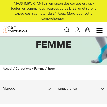
INFOS IMPORTANTES: en raison des congés estivaux
toutes les commandes passées après le 28 juillet seront
expédiées à compter du 24 Août. Merci pour votre
compréhension.
SPORT
FEMME
Accueil
/
Collections
/
Femme
/
Sport
Marque
Transparence