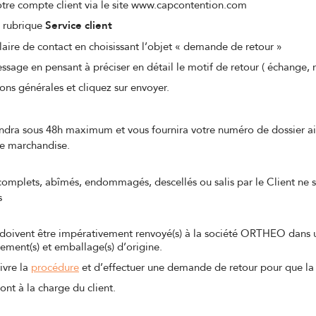
tre compte client via le site www.capcontention.com
a rubrique
Service client
aire de contact en choisissant l’objet « demande de retour »
ssage en pensant à préciser en détail le motif de retour ( échange
ons générales et cliquez sur envoyer.
dra sous 48h maximum et vous fournira votre numéro de dossier ai
de marchandise.
ncomplets, abîmés, endommagés, descellés ou salis par le Client ne se
s
t/doivent être impérativement renvoyé(s) à la société ORTHEO dans u
ement(s) et emballage(s) d’origine.
uivre la
procédure
et d’effectuer une demande de retour pour que la
sont à la charge du client.