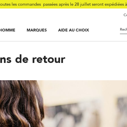
tes les commandes passées après le 28 juillet seront expédiées 
Co
HOMME
MARQUES
AIDE AU CHOIX
ur
ns de retour