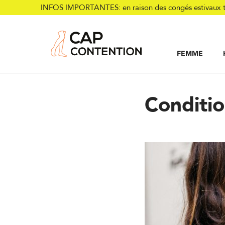
INFOS IMPORTANTES: en raison des congés estivaux tou
FEMME
Accueil
/
Conseils et actus
/
Service Après-Vente
/
Conditions de reto
Conditio