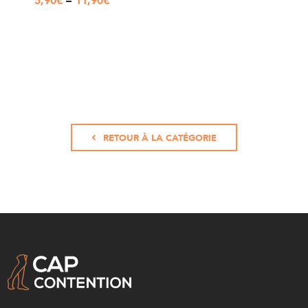
5,90
€
–
11,90
€
RETOUR À LA CATÉGORIE