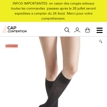
INFOS IMPORTANTES: en raison des congés estivaux
toutes les commandes passées après le 28 juillet seront
expédiées à compter du 24 Août. Merci pour votre
Accueil
/
Collections
/
Femme
/
Compression
/
Chaussettes
/
Classe 2
/
compréhension.
Chaussettes de contention Tango Classe 2
🔍