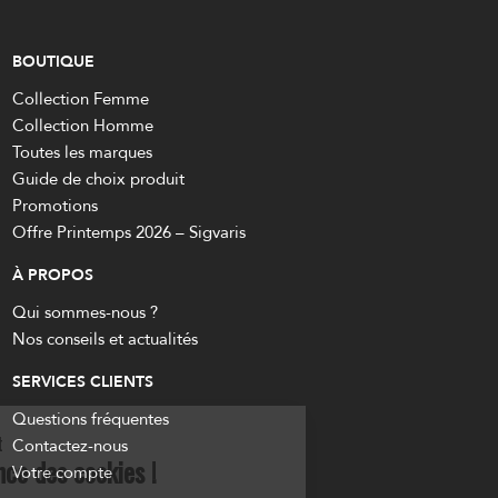
BOUTIQUE
Collection Femme
Collection Homme
Toutes les marques
Guide de choix produit
Promotions
Offre Printemps 2026 – Sigvaris
À PROPOS
Qui sommes-nous ?
Nos conseils et actualités
SERVICES CLIENTS
Questions fréquentes
Un instant s'il vous plaît
Contactez-nous
Prenez connaissance des cookies !
Votre compte