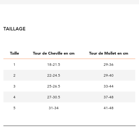
TAILLAGE
Taille
Tour de Cheville en cm
Tour de Mollet en cm
1
18-21.5
29-36
2
22-24.5
29-40
3
25-26.5
33-44
4
27-30.5
37-48
5
31-34
41-48