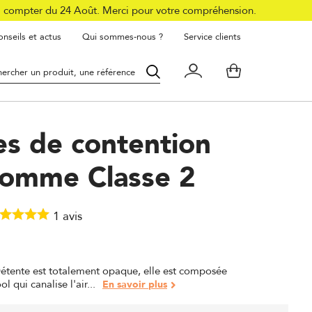
à compter du 24 Août. Merci pour votre compréhension.
nseils et actus
Qui sommes-nous ?
Service clients
es de contention
omme Classe 2
1
avis
Détente est totalement opaque, elle est composée
l qui canalise l'air...
En savoir plus