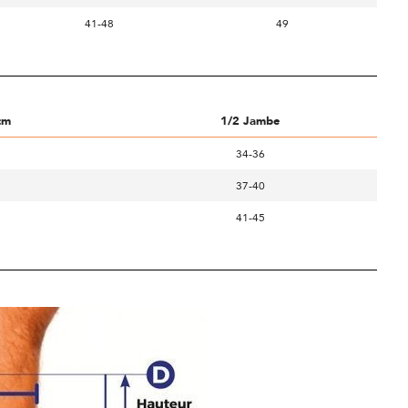
41-48
49
cm
1/2 Jambe
34-36
37-40
41-45