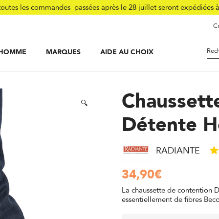
tes les commandes passées après le 28 juillet seront expédiées 
Co
HOMME
MARQUES
AIDE AU CHOIX
es
/
Classe 2
/
Chaussettes de contention Détente Homme Classe 2
Chaussett
🔍
Détente H
RADIANTE
34,90
€
La chaussette de contention 
essentiellement de fibres Becoo