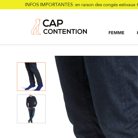
INFOS IMPORTANTES: en raison des congés estivaux tou
FEMME
Accueil
/
Collections
/
Homme
/
Compression
/
Chaussett