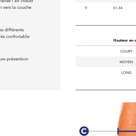
alise l'air chaud
n vers la couche
5
31-34
s différents
très confortable
Hauteur en 
COURT
ure prévention
MOYEN
LONG