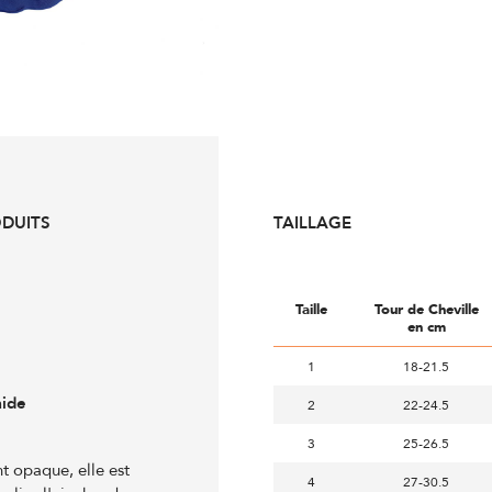
ODUITS
TAILLAGE
Taille
Tour de Cheville
en cm
1
18-21.5
mide
2
22-24.5
3
25-26.5
t opaque, elle est
4
27-30.5