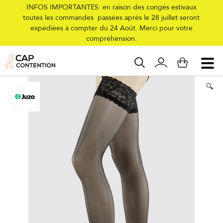
INFOS IMPORTANTES: en raison des congés estivaux
toutes les commandes passées après le 28 juillet seront
expédiées à compter du 24 Août. Merci pour votre
Accueil
/
Collections
/
Femme
/
Maintien et Bien-être
/
Bas
/
Bas de
compréhension.
Maintien Compressana Calypso 70
🔍