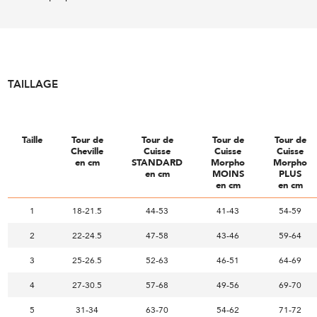
TAILLAGE
Taille
Tour de
Tour de
Tour de
Tour de
Cheville
Cuisse
Cuisse
Cuisse
en cm
STANDARD
Morpho
Morpho
en cm
MOINS
PLUS
en cm
en cm
1
18-21.5
44-53
41-43
54-59
2
22-24.5
47-58
43-46
59-64
3
25-26.5
52-63
46-51
64-69
4
27-30.5
57-68
49-56
69-70
5
31-34
63-70
54-62
71-72