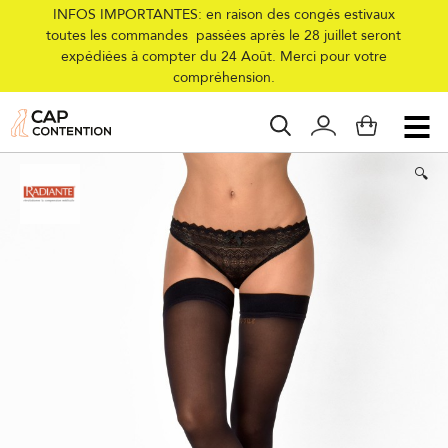
INFOS IMPORTANTES: en raison des congés estivaux
toutes les commandes passées après le 28 juillet seront
expédiées à compter du 24 Août. Merci pour votre
Accueil
/
Collections
/
Femme
/
Compression
/
Bas
/
Classe 2
/
Bas de
compréhension.
contention Microvoile Classe 2
🔍