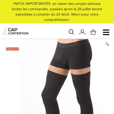
INFOS IMPORTANTES: en raison des congés estivaux
toutes les commandes passées après le 28 juillet seront
expédiées à compter du 24 Août. Merci pour votre
Accueil
/
Collections
/
Homme
/
Compression
/
Bas
/
Classe 3
/
Bas de
compréhension.
contention Coton 93 Homme Classe 3
🔍