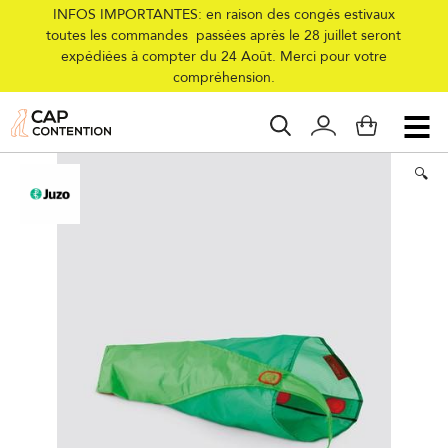
INFOS IMPORTANTES: en raison des congés estivaux
toutes les commandes passées après le 28 juillet seront
expédiées à compter du 24 Août. Merci pour votre
Accueil
/
Collections
/
Femme
/
Accessoires
/
Enfile bas Arion Easy
compréhension.
Slide Magnide
🔍