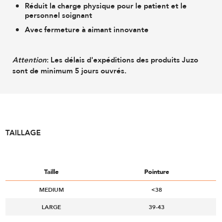
Réduit la charge physique pour le patient et le
personnel soignant
Avec fermeture à aimant innovante
Attention
: Les délais d'expéditions des produits Juzo
sont de minimum 5 jours ouvrés.
TAILLAGE
Taille
Pointure
MEDIUM
<38
LARGE
39-43