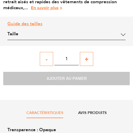
retrait aisés et rapides des vêtements de compression
médicaux,...
En savoir plus
Guide des tailles
Taille
-
+
AJOUTER AU PANIER
CARACTÉRISTIQUES
AVIS PRODUITS
Transparence :
Opaque